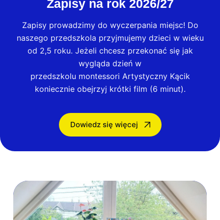
Zapisy na rok 2026/27
Zapisy prowadzimy do wyczerpania miejsc! Do
naszego przedszkola przyjmujemy dzieci w wieku
od 2,5 roku. Jeżeli chcesz przekonać się jak
wygląda dzień w
przedszkolu montessori Artystyczny Kącik
koniecznie obejrzyj krótki film (6 minut).
Dowiedz się więcej