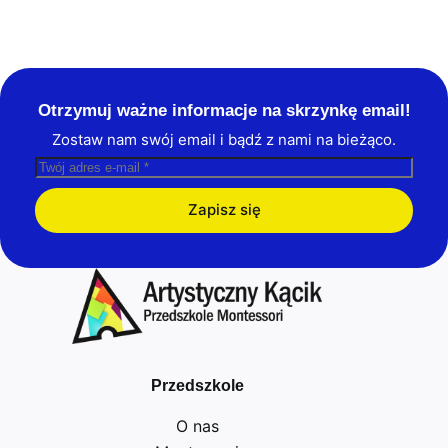
Otrzymuj ważne informacje na skrzynkę email!
Zostaw nam swój email i bądź z nami na bieżąco.
Zapisz się
Przedszkole
O nas