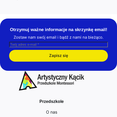
Otrzymuj ważne informacje na skrzynkę email!
Zostaw nam swój email i bądź z nami na bieżąco.
Zapisz się
Przedszkole
O nas