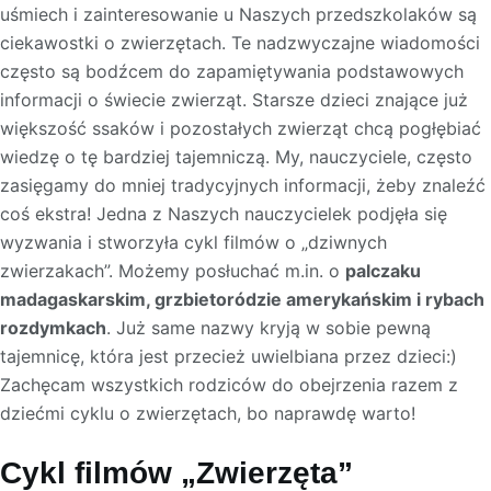
uśmiech i zainteresowanie u Naszych przedszkolaków są
ciekawostki o zwierzętach. Te nadzwyczajne wiadomości
często są bodźcem do zapamiętywania podstawowych
informacji o świecie zwierząt. Starsze dzieci znające już
większość ssaków i pozostałych zwierząt chcą pogłębiać
wiedzę o tę bardziej tajemniczą. My, nauczyciele, często
zasięgamy do mniej tradycyjnych informacji, żeby znaleźć
coś ekstra! Jedna z Naszych nauczycielek podjęła się
wyzwania i stworzyła cykl filmów o „dziwnych
zwierzakach”. Możemy posłuchać m.in. o
palczaku
madagaskarskim, grzbietoródzie amerykańskim i rybach
rozdymkach
. Już same nazwy kryją w sobie pewną
tajemnicę, która jest przecież uwielbiana przez dzieci:)
Zachęcam wszystkich rodziców do obejrzenia razem z
dziećmi cyklu o zwierzętach, bo naprawdę warto!
Cykl filmów „Zwierzęta”