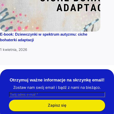
E-book: Dziewczynki w spektrum autyzmu: ciche
bohaterki adaptacji
1 kwietnia, 2026
Otrzymuj ważne informacje na skrzynkę email!
Zostaw nam swój email i bądź z nami na bieżąco.
Zapisz się