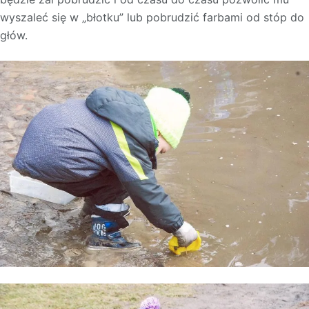
wyszaleć się w „błotku” lub pobrudzić farbami od stóp do
głów.