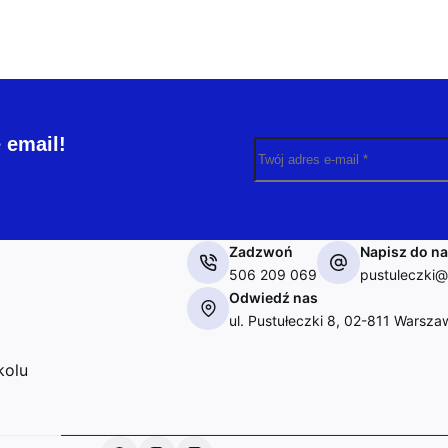
 email!
Zadzwoń
Napisz do n
506 209 069
pustuleczki@
Odwiedź nas
ul. Pustułeczki 8, 02-811 Warsza
kolu