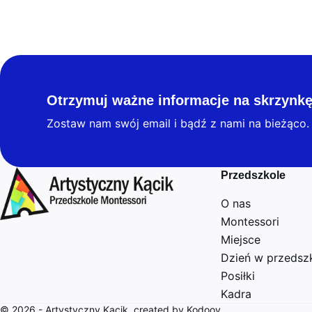
Otrzymuj ważne informacje na skrzynkę
Zostaw nam swój email i bądź z nami na bieżąco.
Przedszkole
O nas
Montessori
Miejsce
Dzień w przedsz
Posiłki
Kadra
© 2026 - Artystyczny Kącik, created by Kodooy