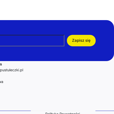
Zapisz się
as
pustuleczki.pl
wa
Polityka Prywatności